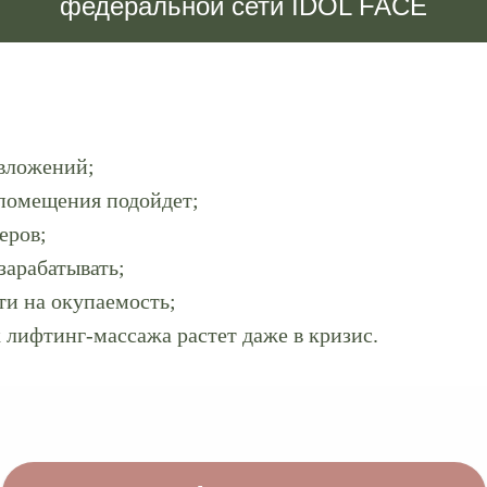
федеральной сети IDOL FACE
вложений;
помещения подойдет;
еров;
зарабатывать;
ти на окупаемость;
 лифтинг-массажа растет даже в кризис.