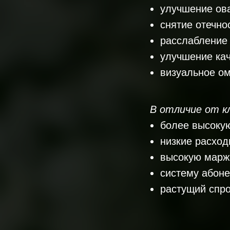
улучшение ов
снятие отечно
расслабление
улучшение кач
визуальное о
В отличие от к
более высокую
низкие расход
высокую маржи
систему абоне
растущий спро