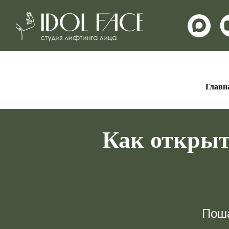
Главн
Как откры
Поша