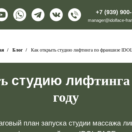
+7 (939) 900
manager@idolface-fran
ая
/
Блог
/
Как открыть студию лифтинга по франшизе IDO
студию лиф
ть
тинга
году
говый план запуска студии массажа ли