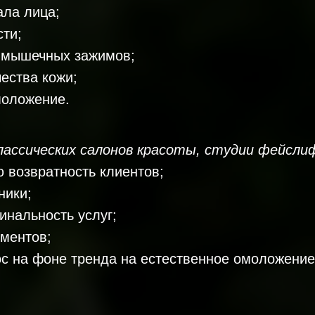
ала лица;
сти;
 мышечных зажимов;
ества кожи;
моложение.
лассических салонов красоты, студии фейсл
 возвратность клиентов;
ники;
нальность услуг;
ментов;
с на фоне тренда на естественное омоложение