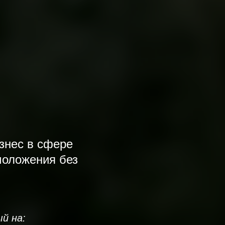
знес в сфере
моложения без
й на: