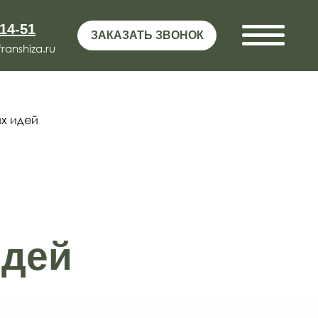
-14-51
ЗАКАЗАТЬ ЗВОНОК
anshiza.ru
их идей
идей