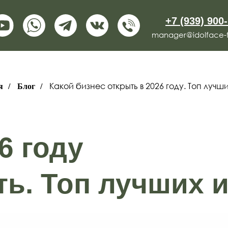
+7 (939) 900
manager@idolface-fr
Какой бизнес открыть в 2026 году. Топ лучш
я
/
Блог
/
6 году
ть. Топ лучших 