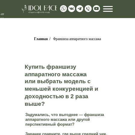
-пт
00 -
:00
Главная
/
Франшиза аппаратного массажа
Купить франшизу
аппаратного массажа
manager@id
или выбрать модель с
меньшей конкуренцией и
доходностью в 2 раза
выше?
Задумались, что выгоднее — франшиза
аппаратного массажа или другой
перспективный формат?
Заранее сравните, где выше средний чек,