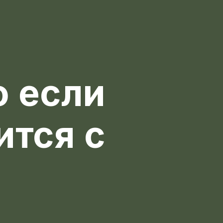
о если
ится c