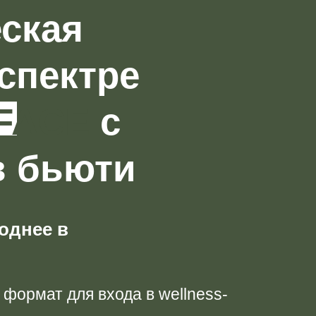
еская
спектре
 FACE
с
в бьюти
однее в
формат для входа в wellness-