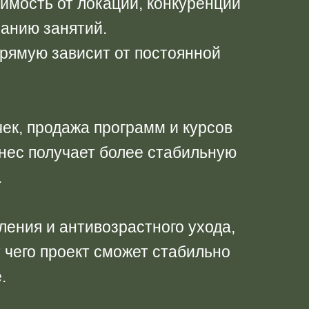
симость от локации, конкуренции
санию занятий.
прямую зависит от постоянной
ек, продажа программ и курсов
знес получает более стабильную
.
ения и антивозрастного ухода,
т чего проект сможет стабильно
.