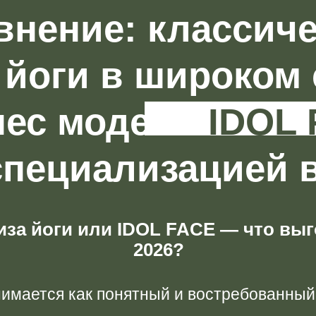
внение: классич
 йоги в широком 
нес модель
IDOL
специализацией 
за йоги или IDOL FACE — что выг
2026?
имается как понятный и востребованный 