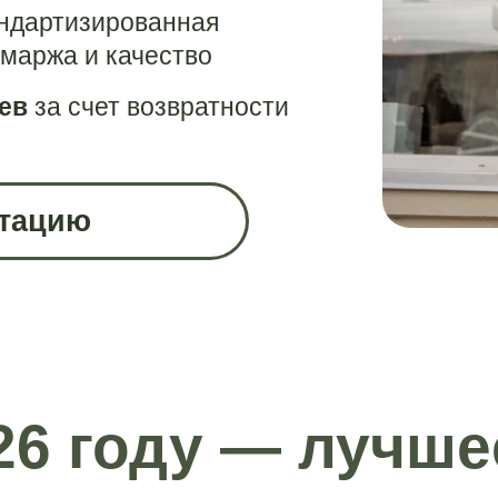
андартизированная
маржа и качество
цев
за счет возвратности
нтацию
26 году — лучше