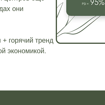
дах они
 + горячий тренд
ой экономикой.