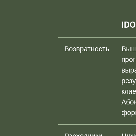
IDO
Возвратность
Выше
прог
выр
резу
кли
Або
фор