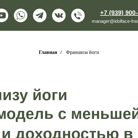
+7 (939) 900
manager@idolface-fran
Главная
/
Франшиза йоги
изу йоги
модель с меньше
 и доходностью в