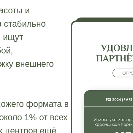
асоты и
р стабильно
е ищут
ой,
жку внешнего
хожего формата в
около 1% от всех
их центров ещё