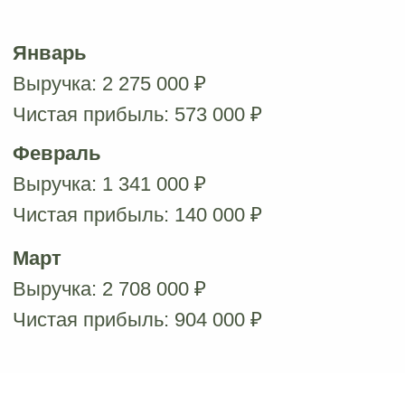
РОССИЯ, МОСКВА
ЕКАТЕРИНА САФРОНОВА
«Два года назад я пришла как клиентка
на лифтинг-массаж в IDOL FACE - и
это стало настоящим открытием)
Эффект от процедур впечатлил: лицо
свежеет, подтягивается, и никакого
ботокса! Атмосфера - уют,
спокойствие, ощущение заботы. А
потом я решилась и открыла салон по
франшизе Idol Face в Москве в районе м.
Динамо»