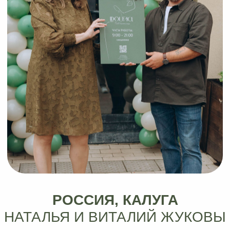
но и развивать его сама. Так я открыла
салон в Германии. Уже в первый месяц
работы я увидела высокий интерес
клиентов и убедилась, что сделала
правильный выбор.»
Этот салон стал первым
международным проектом сети, и
результаты не заставили себя долго
ждать:
Сентябрь:
Выручка: 24 660 €
Чистая прибыль: 7 040 €
Октябрь:
Выручка: 23 560 €