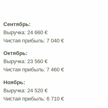
Получить консультацию
Менеджер свяжется с вами и
расскажет об открытии салона
именно в вашем городе.
+7 (939) 900-14-51
manager@idolface-franshiza.ru
ИП Конычева Евгения Сергеевна
ИНН 762704525407