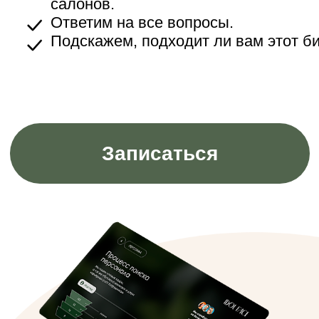
Наталья была клиенткой IDOL FACE,
открыла салон вместе с мужем и
сегодня управляет уже двумя
студиями
«С удовольствием рекомендую IDOL
FACE, как партнеров и коллег. Всё
продумано и просчитано до мелочей
сопровождение управляющей компании
на всех этапах просто ураган, в общем
франшиза под ключ - это про IDOL
FACE С благодарностью ко Всем
причастным!»
Январь
Выручка: 2 275 000 ₽
Чистая прибыль: 573 000 ₽
Февраль