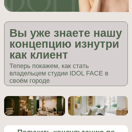
как клиент
Теперь покажем, как стать
владельцем студии IDOL FACE в
ЗАКАЗАТЬ ЗВОНОК
своём городе
Получить консультацию по
открытию
Почему действующие
клиенты становятся
нашими партнёрами