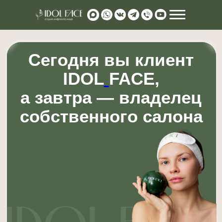
Сегодня вы клиент
IDOL
FACE,
а завтра — владелец
собственного салона
manager@id
Вы уже знаете нашу
концепцию изнутри