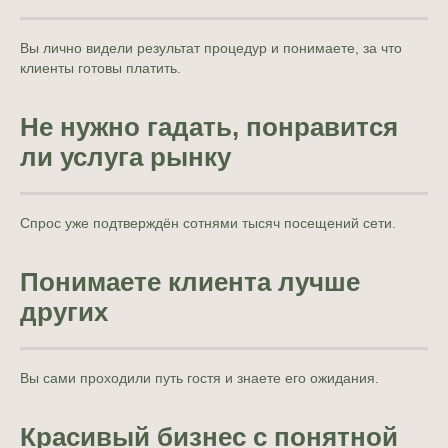
Вы лично видели результат процедур и понимаете, за что
клиенты готовы платить.
Большинство наших
Не нужно гадать, понравится
партнёров раньше никогда
ли услуга рынку
не управляли бизнесом:
Спрос уже подтверждён сотнями тысяч посещений сети.
Понимаете клиента лучше
других
Вы сами проходили путь гостя и знаете его ожидания.
Помогаем с подбором локации и
помещения
для студии в Вашем
Красивый бизнес с понятной
городе