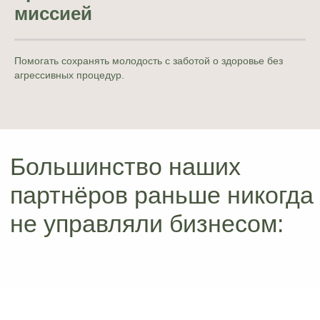
миссией
Маркетинговый запуск на
старте и запись клиентов
Помогать сохранять молодость с заботой о здоровье без
агрессивных процедур.
нашим отделом продаж
Подбираем, обучаем и
аттестируем
мастеров и
персонал
за вас
Автоматизировали
все
процессы
за вас
Обучаем вас, как управленца
и консультируем по всем
процессам