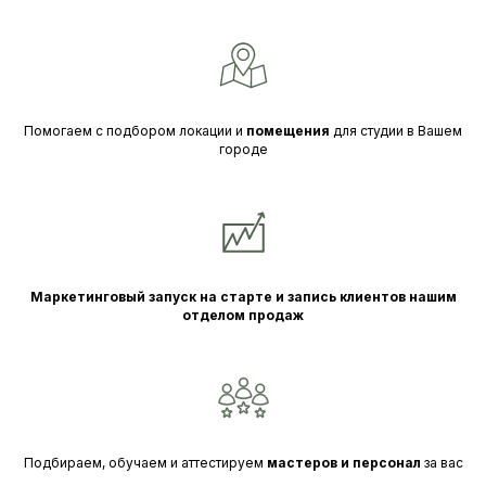
Ежедневное
сопровождение
персональным
менеджером и
еженедельные планёрки
Помогаем с подбором локации и
помещения
для студии в Вашем
с основателем
городе
Возможно, вы уже
задавали себе эти
вопросы
Маркетинговый запуск на старте и запись клиентов нашим
отделом продаж
Подбираем, обучаем и аттестируем
мастеров и персонал
за вас
Помогаем с подбором локации и