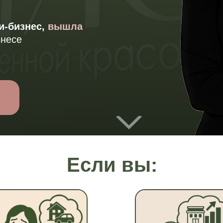
и-бизнес,
вышла
знесе
Если вы: