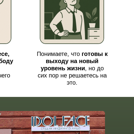
есе,
Понимаете, что
готовы к
боду
выходу на новый
уровень жизни
, но до
чего
сих пор не решаетесь на
это.