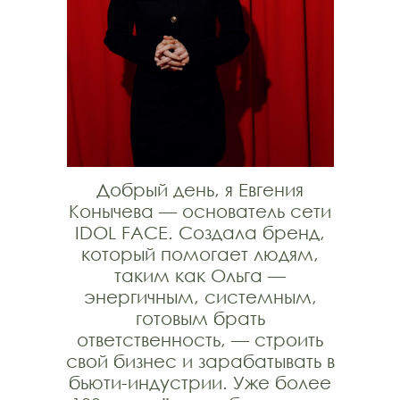
Добрый день, я Евгения
Конычева — основатель сети
IDOL FACE. Создала бренд,
который помогает людям,
таким как Ольга —
энергичным, системным,
готовым брать
ответственность, — строить
свой бизнес и зарабатывать в
бьюти-индустрии. Уже более