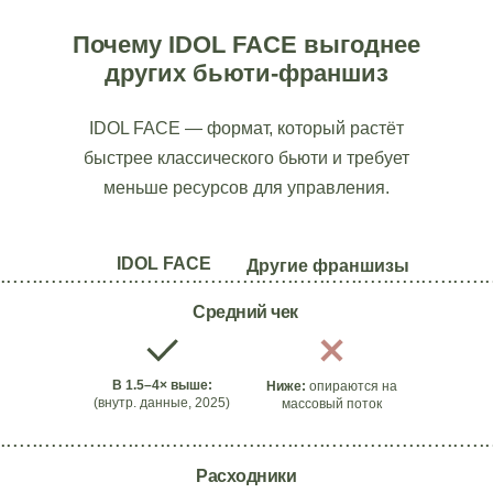
Почему IDOL FACE выгоднее
других бьюти‑франшиз
IDOL FACE — формат, который растёт
быстрее классического бьюти и требует
меньше ресурсов для управления.
IDOL FACE
Другие франшизы
.............................................................................
Средний чек
В 1.5–4× выше:
Ниже:
опираются на
(внутр. данные, 2025)
массовый поток
.............................................................................
Расходники